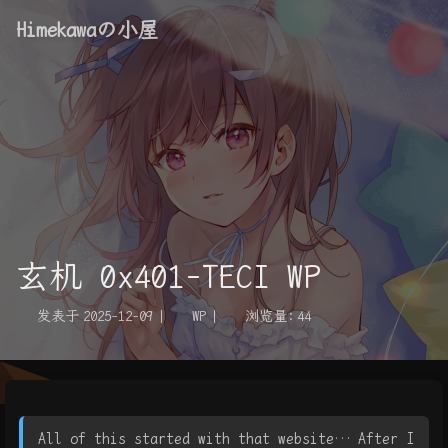
Himekawaの小屋
玄机 0x401-TECI WP
发表于
2025-12-09
|
WP
|
浏览量:
44
All of this started with that website… After I