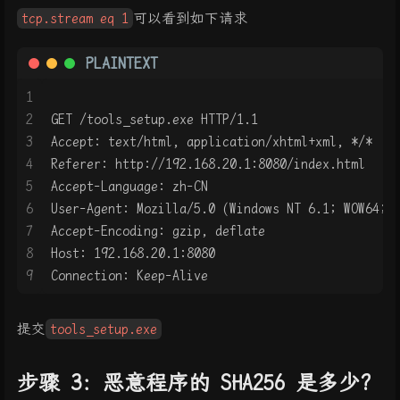
tcp.stream eq 1
可以看到如下请求
PLAINTEXT
1
2
GET /tools_setup.exe HTTP/1.1
3
Accept: text/html, application/xhtml+xml, */*
4
Referer: http://192.168.20.1:8080/index.html
5
Accept-Language: zh-CN
6
User-Agent: Mozilla/5.0 (Windows NT 6.1; WOW64; 
7
Accept-Encoding: gzip, deflate
8
Host: 192.168.20.1:8080
9
Connection: Keep-Alive
提交
tools_setup.exe
步骤 3：恶意程序的 SHA256 是多少?