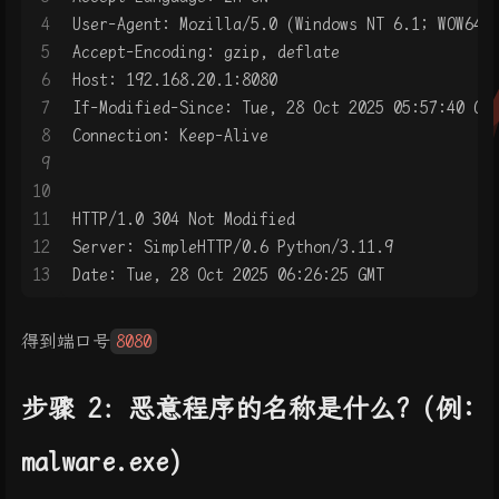
4
User-Agent: Mozilla/5.0 (Windows NT 6.1; WOW64;
5
Accept-Encoding: gzip, deflate
6
Host: 192.168.20.1:8080
7
If-Modified-Since: Tue, 28 Oct 2025 05:57:40 GM
8
Connection: Keep-Alive
9
10
11
HTTP/1.0 304 Not Modified
12
Server: SimpleHTTP/0.6 Python/3.11.9
13
Date: Tue, 28 Oct 2025 06:26:25 GMT
得到端口号
8080
步骤 2：恶意程序的名称是什么? (例:
malware.exe)