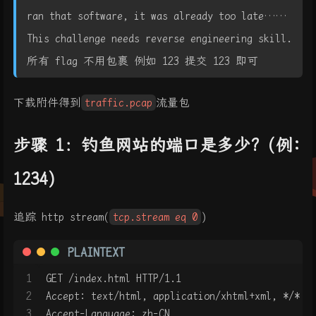
ran that software, it was already too late……
This challenge needs reverse engineering skill.
所有 flag 不用包裹 例如 123 提交 123 即可
下载附件得到
traffic.pcap
流量包
步骤 1：钓鱼网站的端口是多少? (例:
1234)
追踪 http stream(
tcp.stream eq 0
)
PLAINTEXT
1
GET /index.html HTTP/1.1
2
Accept: text/html, application/xhtml+xml, */*
3
Accept-Language: zh-CN