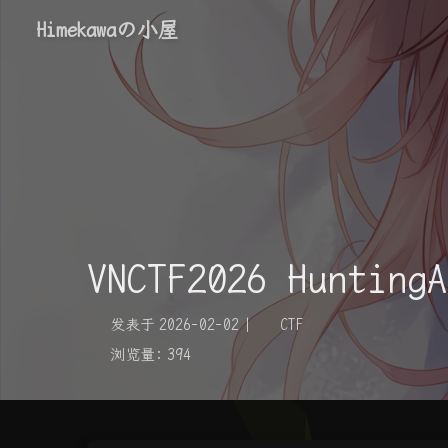
Himekawaの小屋
VNCTF2026 HuntingA
发表于
2026-02-02
|
CTF
浏览量:
394