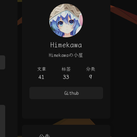
Himekawa
Himekawaの小屋
文章
标签
分类
41
33
9
Github
公告