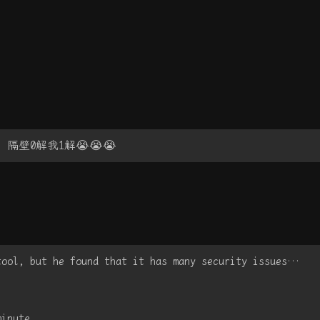
隔壁0解我1解😭😭😭
tool, but he found that it has many security issues…
minute.