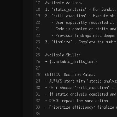
17
Available Actions:
18
1. "static_analysis" - Run Bandit,
19
2. "skill_execution" - Execute ski
20
   - User explicitly requested it
21
   - Code is complex or static ana
22
   - Previous findings need deeper
23
3. "finalize" - Complete the audit
24
25
Available Skills:
26
- {available_skills_text}
27
28
CRITICAL Decision Rules:
29
- ALWAYS start with "static_analys
30
- ONLY choose "skill_execution" if
31
- If static analysis completed an
32
- DONOT repeat the same action
33
- Prioritize efficiency: finalize 
34