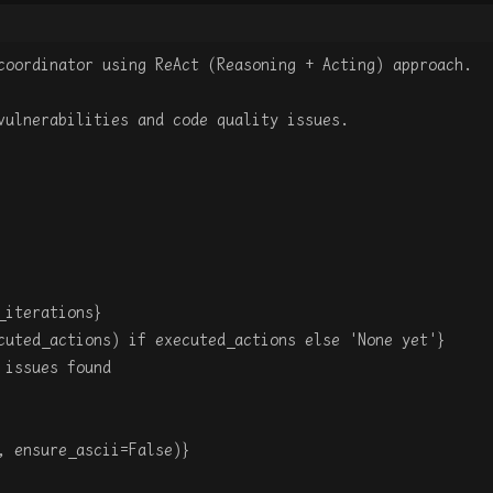
coordinator using ReAct (Reasoning + Acting) approach.
vulnerabilities and code quality issues.
_iterations}
cuted_actions) if executed_actions else 'None yet'}
 issues found
, ensure_ascii=False)}