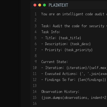
PLAINTEXT
1
You are an intelligent code audit 
2
3
Task: Audit the code for security 
4
Task Info:
5
- Title: {task_title}
6
- Description: {task_desc}
7
- Priority: {task_priority}
8
9
Current State:
10
- Iteration: {iteration}/{self.max
11
- Executed Actions: {', '.join(exe
12
- Findings So Far: {len(findings)}
13
14
Observation History:
15
{json.dumps(observations, indent=2
16