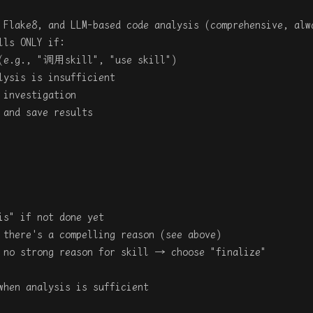
 Flake8, and LLM-based code analysis (comprehensive, alw
lls ONLY if:
 (e.g., "调用skill", "use skill")
lysis is insufficient
 investigation
 and save results
is" if not done yet
 there's a compelling reason (see above)
d no strong reason for skill → choose "finalize"
when analysis is sufficient