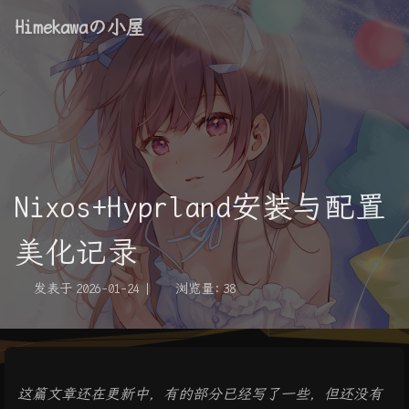
Himekawaの小屋
Nixos+Hyprland安装与配置
美化记录
发表于
2026-01-24
|
浏览量:
38
这篇文章还在更新中，有的部分已经写了一些，但还没有