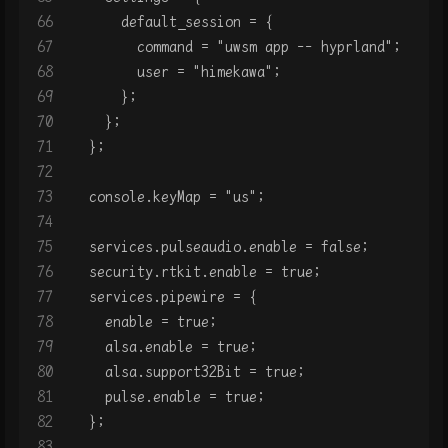
66
      default_session = {
67
        command = "uwsm app -- hyprland";
68
        user = "himekawa";
69
      };
70
    };
71
  };
72
73
  console.keyMap = "us";
74
75
  services.pulseaudio.enable = false;
76
  security.rtkit.enable = true;
77
  services.pipewire = {
78
    enable = true;
79
    alsa.enable = true;
80
    alsa.support32Bit = true;
81
    pulse.enable = true;
82
  };
83