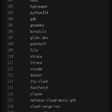
101
      nano
102
      hyprpaper
103
      python314
104
      gdb
105
      gnumake
106
      binutils
107
      glibc.dev
108
      patchelf
109
      file
110
      strace
111
      ltrace
112
      vscode
113
      docker
114
      tty-clock
115
      fastfetch
116
      clipse
117
      netease-cloud-music-gtk
118
      clash-verge-rev