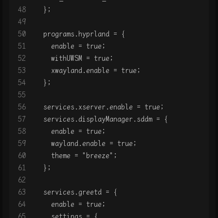
48
  };
49
50
  programs.hyprland = {
51
    enable = true;
52
    withUWSM = true;
53
    xwayland.enable = true;
54
  };
55
56
  services.xserver.enable = true;
57
  services.displayManager.sddm = {
58
    enable = true;
59
    wayland.enable = true;
60
    theme = "breeze";
61
  };
62
63
  services.greetd = {
64
    enable = true;
65
    settings = {