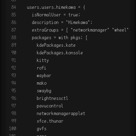
84
  users.users.himekawa = {
85
    isNormalUser = true;
86
    description = "Himekawa";
87
    extraGroups = [ "networkmanager" "wheel" "
88
    packages = with pkgs; [
89
      kdePackages.kate
90
      kdePackages.konsole
91
      kitty
92
      rofi
93
      waybar
94
      mako
95
      swaybg
96
      brightnessctl
97
      pavucontrol
98
      networkmanagerapplet
99
      xfce.thunar
100
      gvfs