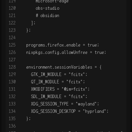
119
      microsoft-edge
120
      obs-studio
121
      # obsidian
122
    ];
123
  };
124
125
  programs.firefox.enable = true;
126
  nixpkgs.config.allowUnfree = true;
127
128
  environment.sessionVariables = {
129
    GTK_IM_MODULE = "fcitx";
130
    QT_IM_MODULE = "fcitx";
131
    XMODIFIERS = "@im=fcitx";
132
    SDL_IM_MODULE = "fcitx";
133
    XDG_SESSION_TYPE = "wayland";
134
    XDG_SESSION_DESKTOP = "hyprland";
135
  };
136