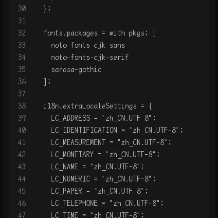
30
  };
31
32
  fonts.packages = with pkgs; [
33
    noto-fonts-cjk-sans
34
    noto-fonts-cjk-serif
35
    sarasa-gothic
36
  ];
37
38
  i18n.extraLocaleSettings = {
39
    LC_ADDRESS = "zh_CN.UTF-8";
40
    LC_IDENTIFICATION = "zh_CN.UTF-8";
41
    LC_MEASUREMENT = "zh_CN.UTF-8";
42
    LC_MONETARY = "zh_CN.UTF-8";
43
    LC_NAME = "zh_CN.UTF-8";
44
    LC_NUMERIC = "zh_CN.UTF-8";
45
    LC_PAPER = "zh_CN.UTF-8";
46
    LC_TELEPHONE = "zh_CN.UTF-8";
47
    LC_TIME = "zh_CN.UTF-8";