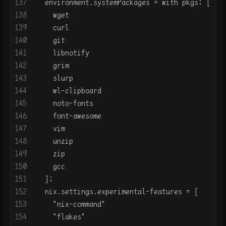
137
  environment.systemPackages = with pkgs; [
138
    wget
139
    curl
140
    git
141
    libnotify
142
    grim
143
    slurp
144
    wl-clipboard
145
    noto-fonts
146
    font-awesome
147
    vim
148
    unzip
149
    zip
150
    gcc
151
  ];
152
  nix.settings.experimental-features = [
153
    "nix-command"
154
    "flakes"