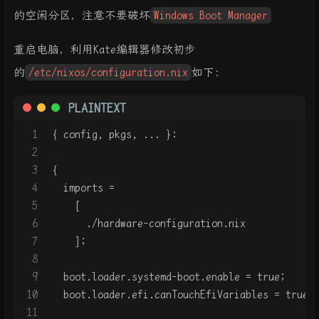
的空闲分区，注意不要破坏
Windows Boot Manager
重启电脑，利用Kate编辑器修改初步
的
/etc/nixos/configuration.nix
如下：
PLAINTEXT
1
{ config, pkgs, ... }:
2
3
{
4
  imports =
5
    [
6
      ./hardware-configuration.nix
7
    ];
8
9
  boot.loader.systemd-boot.enable = true;
10
  boot.loader.efi.canTouchEfiVariables = true;
11