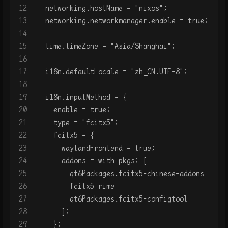
12
  networking.hostName = "nixos";
13
  networking.networkmanager.enable = true;
14
15
  time.timeZone = "Asia/Shanghai";
16
17
  i18n.defaultLocale = "zh_CN.UTF-8";
18
19
  i18n.inputMethod = {
20
    enable = true;
21
    type = "fcitx5";
22
    fcitx5 = {
23
      waylandFrontend = true;
24
      addons = with pkgs; [
25
        qt6Packages.fcitx5-chinese-addons
26
        fcitx5-rime
27
        qt6Packages.fcitx5-configtool
28
      ];
29
    };