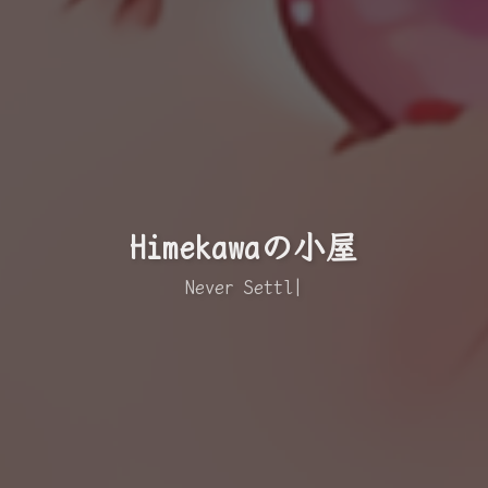
Himekawaの小屋
Never Settl
|