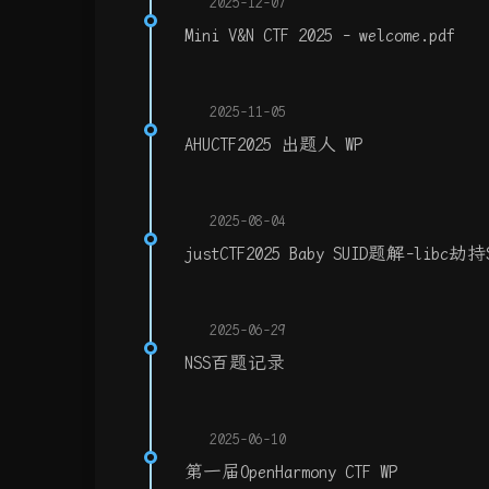
2025-12-07
Mini V&N CTF 2025 - welcome.pdf
2025-11-05
AHUCTF2025 出题人 WP
2025-08-04
justCTF2025 Baby SUID题解-libc
2025-06-29
NSS百题记录
2025-06-10
第一届OpenHarmony CTF WP