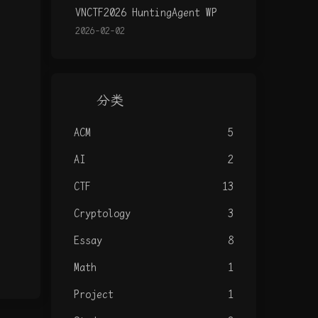
VNCTF2026 HuntingAgent WP
2026-02-02
分类
ACM
5
AI
2
CTF
13
Cryptology
3
Essay
8
Math
1
Project
1