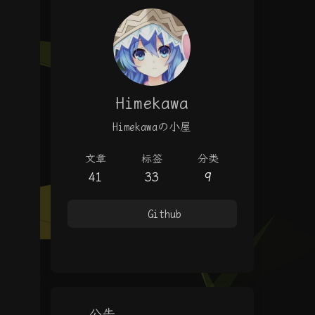
Himekawa
Himekawaの小屋
文章
标签
分类
41
33
9
Github
公告