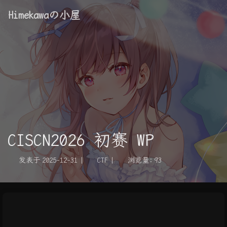
Himekawaの小屋
CISCN2026 初赛 WP
发表于
2025-12-31
|
CTF
|
浏览量:
93