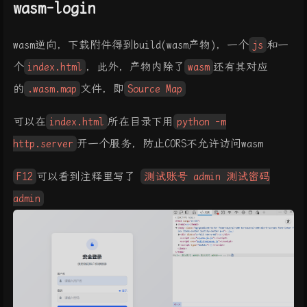
wasm-login
wasm逆向，下载附件得到build(wasm产物)，一个
js
和一
个
index.html
，此外，产物内除了
wasm
还有其对应
的
.wasm.map
文件，即
Source Map
可以在
index.html
所在目录下用
python -m
http.server
开一个服务，防止CORS不允许访问wasm
F12
可以看到注释里写了
测试账号 admin 测试密码
admin