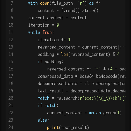
7
with
open
(file_path, 
'r'
) 
as
 f:
8
        content = f.read().strip()
9
    current_content = content
10
    iteration = 
0
11
while
True
:
12
        iteration += 
1
13
        reversed_content = current_content[::-
1
14
        padding = 
len
(reversed_content) % 
4
15
if
 padding:
16
            reversed_content += 
'='
 * (
4
 - padd
17
        compressed_data = base64.b64decode(reve
18
        decompressed_data = zlib.decompress(com
19
        text_result = decompressed_data.decode(
20
match
 = re.search(
r"exec\(\(_\)\(b'([^'
21
if
match
:
22
            current_content = 
match
.group(
1
)
23
else
:
24
print
(text_result)