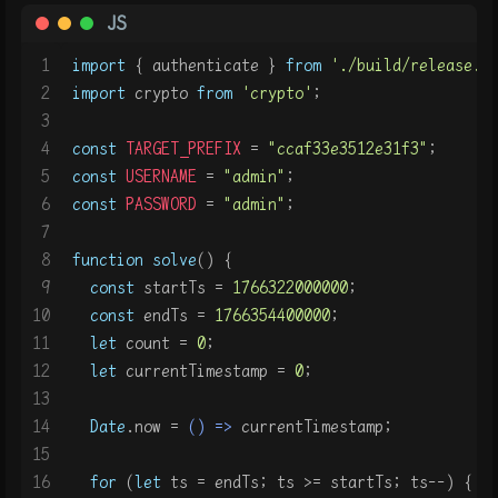
JS
1
import
 { authenticate } 
from
'./build/release.j
2
import
 crypto 
from
'crypto'
;
3
4
const
TARGET_PREFIX
 = 
"ccaf33e3512e31f3"
;
5
const
USERNAME
 = 
"admin"
;
6
const
PASSWORD
 = 
"admin"
;
7
8
function
solve
(
) {
9
const
 startTs = 
1766322000000
;
10
const
 endTs = 
1766354400000
;
11
let
 count = 
0
;
12
let
 currentTimestamp = 
0
;
13
14
Date
.
now
 = 
() =>
 currentTimestamp;
15
16
for
 (
let
 ts = endTs; ts >= startTs; ts--) {