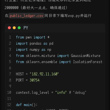
2000000（最好大一点点，确保通过）
在
public_ledger.csv
同目录下编写exp.py并运行
PY
1
from
 pwn 
import
 *
2
import
 pandas 
as
 pd
3
import
 numpy 
as
 np
4
from
 sklearn.mixture 
import
 GaussianMixture
5
from
 sklearn.ensemble 
import
 IsolationForest
6
7
HOST = 
"182.92.11.160"
8
PORT = 
30754
9
10
context.log_level = 
"info"
# "debug"
11
12
def
main
():