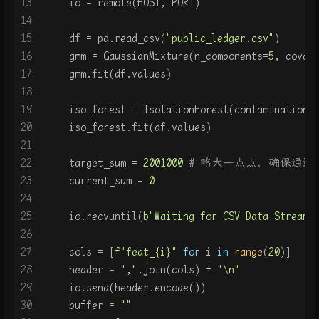
13
    io = remote(HOST, PORT)
14
15
    df = pd.read_csv(
"public_ledger.csv"
)
16
    gmm = GaussianMixture(n_components=
5
, covar
17
    gmm.fit(df.values)
18
19
    iso_forest = IsolationForest(contamination=
20
    iso_forest.fit(df.values)
21
22
    target_sum = 
2001000
# 略大一点点，确保通过
23
    current_sum = 
0
24
25
    io.recvuntil(
b"Waiting for CSV Data Stream 
26
27
    cols = [
f"feat_
{i}
"
for
 i 
in
range
(
20
)]
28
    header = 
","
.join(cols) + 
"\n"
29
    io.send(header.encode())
30
    buffer = 
""