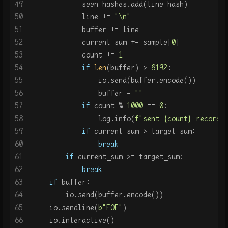
49
            seen_hashes.add(line_hash)
50
            line += 
"\n"
51
            buffer += line
52
            current_sum += sample[
0
]
53
            count += 
1
54
if
len
(buffer) > 
8192
:
55
                io.send(buffer.encode())
56
                buffer = 
""
57
if
 count % 
1000
 == 
0
:
58
                log.info(
f"sent 
{count}
 records
59
if
 current_sum > target_sum:
60
break
61
if
 current_sum >= target_sum:
62
break
63
if
 buffer:
64
        io.send(buffer.encode())
65
    io.sendline(
b"EOF"
)
66
    io.interactive()