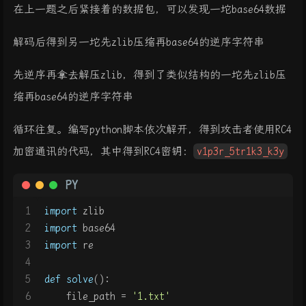
在上一题之后紧接着的数据包，可以发现一坨base64数据
解码后得到另一坨先zlib压缩再base64的逆序字符串
先逆序再拿去解压zlib，得到了类似结构的一坨先zlib压
缩再base64的逆序字符串
循环往复。编写python脚本依次解开，得到攻击者使用RC4
加密通讯的代码，其中得到RC4密钥：
v1p3r_5tr1k3_k3y
PY
1
import
 zlib
2
import
 base64
3
import
 re
4
5
def
solve
():
6
    file_path = 
'1.txt'