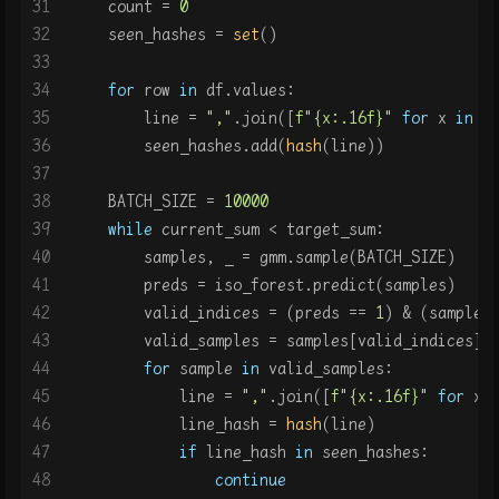
31
    count = 
0
32
    seen_hashes = 
set
()
33
34
for
 row 
in
 df.values:
35
        line = 
","
.join([
f"
{x:
.16
f}
"
for
 x 
in
 r
36
        seen_hashes.add(
hash
(line))
37
38
    BATCH_SIZE = 
10000
39
while
 current_sum < target_sum:
40
        samples, _ = gmm.sample(BATCH_SIZE)
41
        preds = iso_forest.predict(samples)
42
        valid_indices = (preds == 
1
) & (samples
43
        valid_samples = samples[valid_indices]
44
for
 sample 
in
 valid_samples:
45
            line = 
","
.join([
f"
{x:
.16
f}
"
for
 x 
46
            line_hash = 
hash
(line)
47
if
 line_hash 
in
 seen_hashes:
48
continue