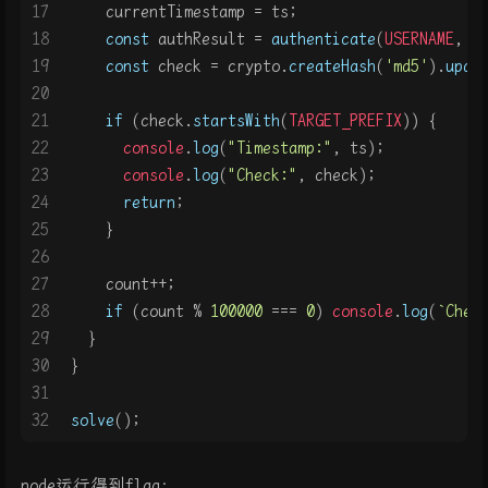
17
    currentTimestamp = ts;
18
const
 authResult = 
authenticate
(
USERNAME
, 
P
19
const
 check = crypto.
createHash
(
'md5'
).
upda
20
21
if
 (check.
startsWith
(
TARGET_PREFIX
)) {
22
console
.
log
(
"Timestamp:"
, ts);
23
console
.
log
(
"Check:"
, check);
24
return
;
25
    }
26
27
    count++;
28
if
 (count % 
100000
 === 
0
) 
console
.
log
(
`Chec
29
  }
30
}
31
32
solve
();
node运行得到flag：