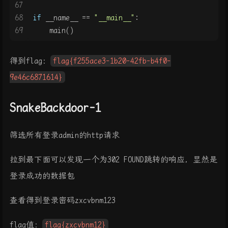
67
68
if
 __name__ == 
"__main__"
:
69
    main()
得到flag：
flag{f255ace3-1b20-42fb-b4f0-
9e46c6871614}
SnakeBackdoor-1
筛选所有登录admin的http请求
拉到最下面可以发现一个为302 FOUND跳转的响应，显然是
登录成功的数据包
查看得到登录密码zxcvbnm123
flag值：
flag{zxcvbnm12}