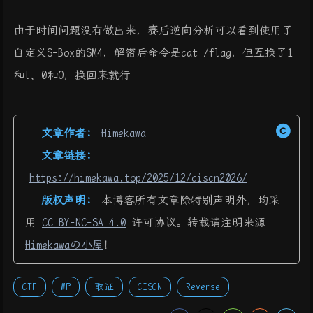
由于时间问题没有做出来，赛后逆向分析可以看到使用了
自定义S-Box的SM4，解密后命令是cat /flag，但互换了1
和l、0和O，换回来就行
文章作者:
Himekawa
文章链接:
https://himekawa.top/2025/12/ciscn2026/
版权声明:
本博客所有文章除特别声明外，均采
用
CC BY-NC-SA 4.0
许可协议。转载请注明来源
Himekawaの小屋
！
CTF
WP
取证
CISCN
Reverse