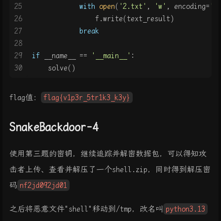
25
with
open
(
'2.txt'
, 
'w'
, encoding=
'u
26
                f.write(text_result)
27
break
28
29
if
 __name__ == 
'__main__'
:
30
    solve()
flag值：
flag{v1p3r_5tr1k3_k3y}
SnakeBackdoor-4
使用第三题的密钥，继续追踪并解密数据包，可以得知攻
击者上传、查看并解压了一个shell.zip，同时得到解压密
码
nf2jd092jd01
之后将恶意文件"shell"移动到/tmp，改名叫
python3.13